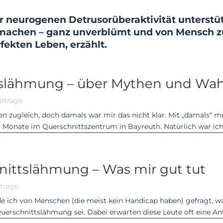
er neurogenen Detrusor­über­aktivität unters
 machen – ganz unver­blümt und von Mensch z
fekten Leben, erzählt.
tslähmung – über Mythen und Wah
iträge
 zugleich, doch damals war mir das nicht klar. Mit „damals“ mei
Monate im Querschnittszentrum in Bayreuth. Natürlich war ich 
nittslähmung – Was mir gut tut
träge
rde ich von Menschen (die meist kein Handicap haben) gefragt, w
rschnittslähmung sei. Dabei erwarten diese Leute oft eine Antwo