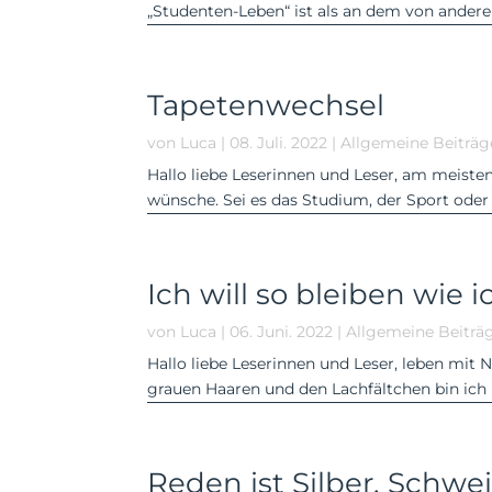
„Studenten-Leben“ ist als an dem von anderen
Tapetenwechsel
von
Luca
|
08. Juli. 2022
|
Allgemeine Beiträg
Hallo liebe Leserinnen und Leser, am meiste
wünsche. Sei es das Studium, der Sport oder
Ich will so bleiben wie i
von
Luca
|
06. Juni. 2022
|
Allgemeine Beiträ
Hallo liebe Leserinnen und Leser, leben m
grauen Haaren und den Lachfältchen bin ich 
Reden ist Silber, Schwe