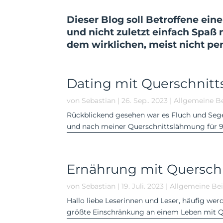
Dieser Blog soll Betroffene ein
und nicht zuletzt einfach Spaß
dem wirk­lichen, meist nicht per
Dating mit Querschnit
von
Sebastian
|
26. Sep.. 2023
|
Allgemeine Be
Rückblickend gesehen war es Fluch und Segen
und nach meiner Querschnittslähmung für 9 
Ernährung mit Quersch
von
Sebastian
|
19. Juli. 2023
|
Allgemeine Bei
Hallo liebe Leserinnen und Leser, häufig we
größte Einschränkung an einem Leben mit Que