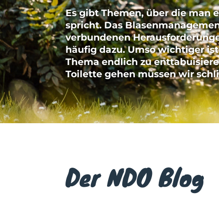
Es gibt Themen, über die man 
spricht. Das Blasenmanagemen
ver­bundenen Herausforderung
häufig dazu. Umso wichtiger ist
Thema end­lich zu ent­tabuisiere
Toilette gehen müssen wir schlie
Der NDO Blog