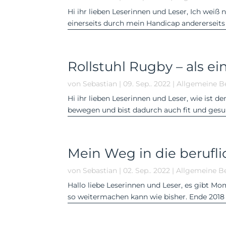
Hi ihr lieben Leserinnen und Leser, Ich weiß 
einerseits durch mein Handicap andererseits
Rollstuhl Rugby – als ei
von
Sebastian
|
09. Sep.. 2022
|
Allgemeine B
Hi ihr lieben Leserinnen und Leser, wie ist d
bewegen und bist dadurch auch fit und gesu
Mein Weg in die berufli
von
Sebastian
|
02. Sep.. 2022
|
Allgemeine Be
Hallo liebe Leserinnen und Leser, es gibt M
so weitermachen kann wie bisher. Ende 2018 w