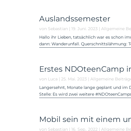
Auslandssemester
von
Sebastian
|
19. Juni. 2023
|
Allgemeine Be
Hallo ihr Lieben, tatsächlich war es schon i
dann: Wanderunfall. Querschnittslähmung: Tet
Erstes NDOteenCamp in
von
Luca
|
25. Mai. 2023
|
Allgemeine Beiträg
Langersehnt, Monate lange geplant und im D
Stelle: Es wird zwei weitere #NDOteenCamps ge
Mobil sein mit einem 
von
Sebastian
|
16. Sep.. 2022
|
Allgemeine Be