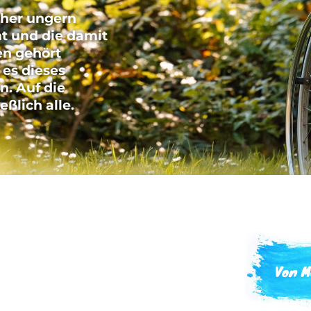
eher ungern
t und die damit
en gehört
 es dieses
n. Auf die
ßlich alle.
Von M