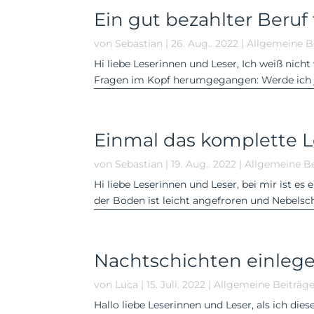
Ein gut bezahlter Beruf
von
Sebastian
|
26. Aug.. 2022
|
Allgemeine B
Hi liebe Leserinnen und Leser, Ich weiß nic
Fragen im Kopf herumgegangen: Werde ich j
Einmal das komplette L
von
Sebastian
|
19. Aug.. 2022
|
Allgemeine Be
Hi liebe Leserinnen und Leser, bei mir ist 
der Boden ist leicht angefroren und Nebelsc
Nachtschichten einlege
von
Luca
|
15. Juli. 2022
|
Allgemeine Beiträg
Hallo liebe Leserinnen und Leser, als ich di