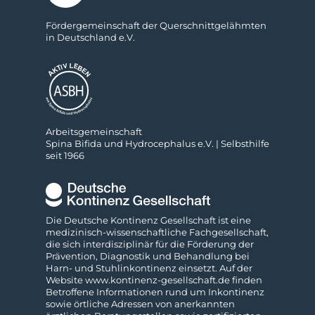
För­der­ge­mein­schaft der Quer­schnitt­ge­lähm­ten
in Deutsch­land e.V.
Ar­beits­ge­mein­schaft
Spina Bifida und Hydro­cephalus e.V. | Selbs­thilfe
seit 1966
Die Deutsche Kontinenz Gesellschaft ist eine
medizinisch-wissenschaftliche Fach­gesellschaft,
die sich interdisziplinär für die Förderung der
Prävention, Diagnostik und Behandlung bei
Harn- und Stuhl­inkontinenz einsetzt. Auf der
Website
www.kontinenz-gesellschaft.de
finden
Betroffene Informationen rund um Inkontinenz
sowie örtliche Adressen von anerkannten