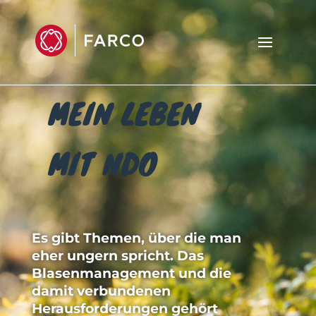
MEIN LEBEN
MIT NDO
Es gibt Themen, über die man
eher ungern spricht. Das
Blasenmanagement und die
damit ver­bundenen
Herausforderungen gehört