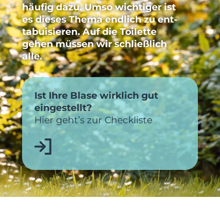
häufig dazu. Umso wichtiger ist
es dieses Thema end­lich zu ent­
tabuisieren. Auf die Toilette
gehen müssen wir schließlich
alle.
Ist Ihre Blase wirklich gut
eingestellt?
Hier geht’s zur Checkliste