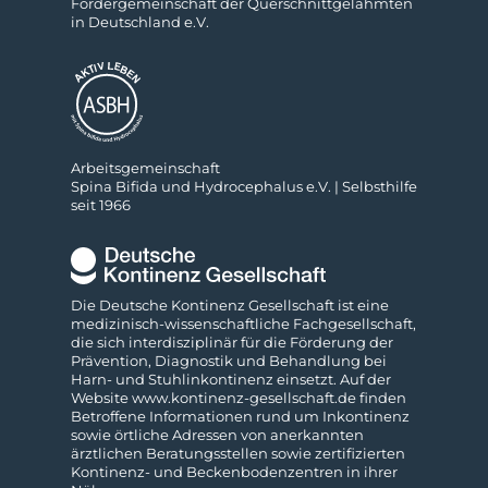
För­der­ge­mein­schaft der Quer­schnitt­ge­lähm­ten
in Deutsch­land e.V.
Ar­beits­ge­mein­schaft
Spina Bifida und Hydro­cephalus e.V. | Selbs­thilfe
seit 1966
Die Deutsche Kontinenz Gesellschaft ist eine
medizinisch-wissenschaftliche Fach­gesellschaft,
die sich interdisziplinär für die Förderung der
Prävention, Diagnostik und Behandlung bei
Harn- und Stuhl­inkontinenz einsetzt. Auf der
Website
www.kontinenz-gesellschaft.de
finden
Betroffene Informationen rund um Inkontinenz
sowie örtliche Adressen von anerkannten
ärztlichen Beratungs­stellen sowie zertifizierten
Kontinenz- und Beckenboden­zentren in ihrer