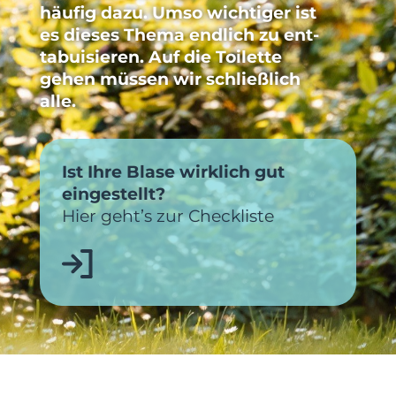
häufig dazu. Umso wichtiger ist
es dieses Thema end­lich zu ent­
tabuisieren. Auf die Toilette
gehen müssen wir schließlich
alle.
Ist Ihre Blase wirklich gut
eingestellt?
Hier geht’s zur Checkliste