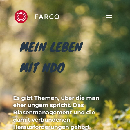
MEIN LEBEN
MIT NDO
Es gibt Themen, über die man
eher ungern spricht. Das
Blasenmanagement und die
damit ver­bundenen
Herausforderungen gehört