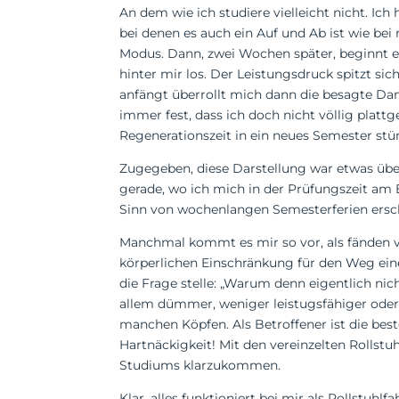
An dem wie ich studiere vielleicht nicht. Ic
bei denen es auch ein Auf und Ab ist wie bei
Modus. Dann, zwei Wochen später, beginnt 
hinter mir los. Der Leistungsdruck spitzt sic
anfängt überrollt mich dann die besagte Dam
immer fest, dass ich doch nicht völlig plat
Regenerationszeit in ein neues Semester stü
Zugegeben, diese Darstellung war etwas über
gerade, wo ich mich in der Prüfungszeit am E
Sinn von wochenlangen Semesterferien ersch
Manchmal kommt es mir so vor, als fänden vi
körperlichen Einschränkung für den Weg eine
die Frage stelle: „Warum denn eigentlich nic
allem dümmer, weniger leistugsfähiger oder
manchen Köpfen. Als Betroffener ist die be
Hartnäckigkeit! Mit den vereinzelten Rollstu
Studiums klarzukommen.
Klar, alles funktioniert bei mir als Rollstuhl