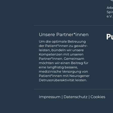
Ar­b
Spi
e.V.
Unsere Partner*innen
Um die optimale Betreuung
der Patient*innen zu gewähr­
leisten, bündeln wir unsere
Kompeten­zen mit unseren
Partner*innen. Gemeinsam
möchten wir einen Beitrag für
eine langfristig bessere,
medizinische Ver­sorgung von
Patient*innen mit Neurogener
Detrusor­über­aktivität leisten.
Impressum
|
Datenschutz
|
Cookies