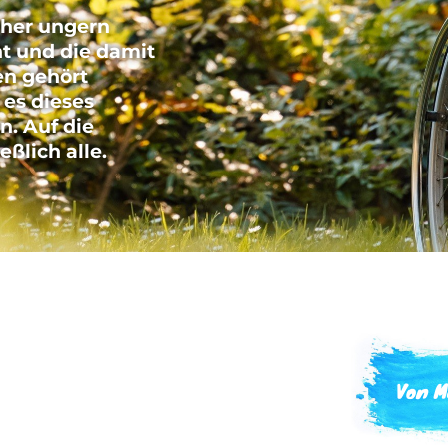
eher ungern
t und die damit
en gehört
 es dieses
n. Auf die
ßlich alle.
Von M