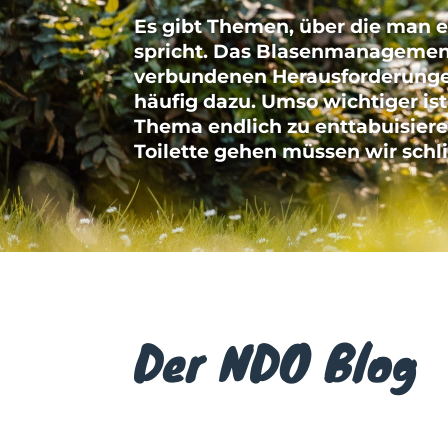
Es gibt Themen, über die man 
spricht. Das Blasenmanagemen
ver­bundenen Herausforderung
häufig dazu. Umso wichtiger ist
Thema end­lich zu ent­tabuisiere
Toilette gehen müssen wir schlie
Der NDO Blog