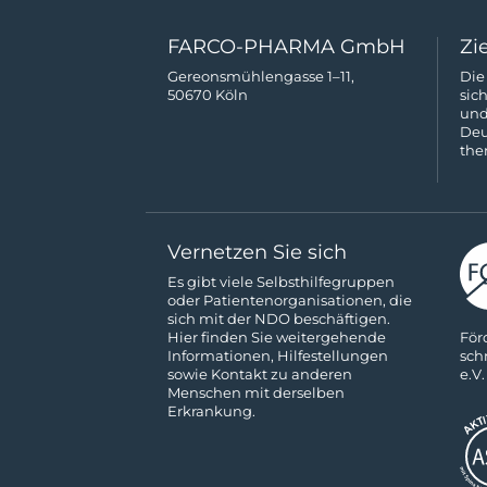
FARCO-PHARMA GmbH
Zi
Gereonsmühlengasse 1–11,
Die
50670 Köln
sic
und
Deu
the
Vernetzen Sie sich
Es gibt viele Selbsthilfe­gruppen
oder Patienten­­organisationen, die
sich mit der NDO beschäftigen.
För
Hier finden Sie weitergehende
sch
Informa­tionen, Hilfestellungen
e.V.
sowie Kon­takt zu anderen
Menschen mit derselben
Erkrankung.