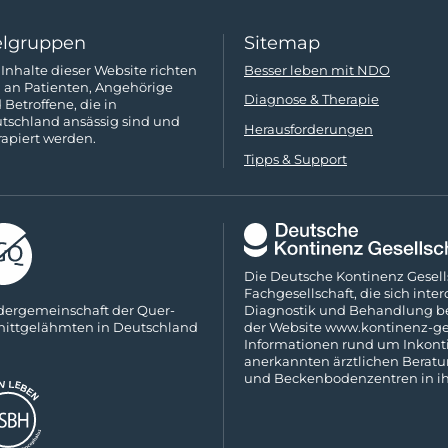
elgruppen
Sitemap
 Inhalte dieser Website richten
Besser leben mit NDO
h an Patienten, Angehörige
Diagnose & Therapie
 Betroffene, die in
tschland ansässig sind und
Herausforderungen
rapiert werden.
Tipps & Support
Die Deutsche Kontinenz Gesells
Fach­gesellschaft, die sich inte
­der­ge­mein­schaft der Quer­
Diagnostik und Behandlung bei
nitt­ge­lähm­ten in Deutsch­land
der Website
www.kontinenz-ges
Informationen rund um Inkonti
anerkannten ärztlichen Beratung
und Beckenboden­zentren in ih