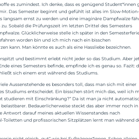
h hoffe es zumindest. Ich denke, dass es genügend Student*innen g
 mir. Das Semester beginnt und gefühlt ist alles im Slow-Motion
es langsam ernst zu werden und eine imaginäre Dampfwalze fäh
h zu. Sobald die Prüfungszeit im letzten Drittel des Semesters
pfwalze. Glücklicherweise stelle ich später in den Semesterferi
tgefahren worden bin und ich mich nach ein bisschen
rzen kann. Man könnte es auch als eine Hassliebe bezeichnen.
spitzt und bestimmt erlebt nicht jeder so das Studium. Aber je
nde eines Semesters befinde, empfinde ich es genau so. Fazit: 
ließt sich einem erst während des Studiums.
ele Aussenstehende es besonders toll, dass man sich mit einer
s Studiums entscheidet. Ein bisschen stört mich das, weil ich m
ht studieren mit Einschränkung?“ Da ist man ja nicht automatisc
 belastbarer. Bedauerlicherweise steckt das aber immer noch in
ste Antwort darauf meines aktuellen Wissenstandes nach
hl-Toiletten und profissorischen Sitzplätzen lernt man während d
fahrerin nicht gleich „gut“ wie bei Fußgänger*innen. Schon alleine