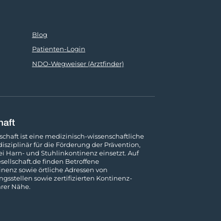
Blog
Patienten-Login
NDO-Wegweiser (Arztfinder)
chaft ist eine medizinisch-wissenschaftliche
rdisziplinär für die Förderung der Prävention,
 Harn- und Stuhl­inkontinenz einsetzt. Auf
ellschaft.de
finden Betroffene
nenz sowie örtliche Adressen von
s­stellen sowie zertifizierten Kontinenz-
rer Nähe.