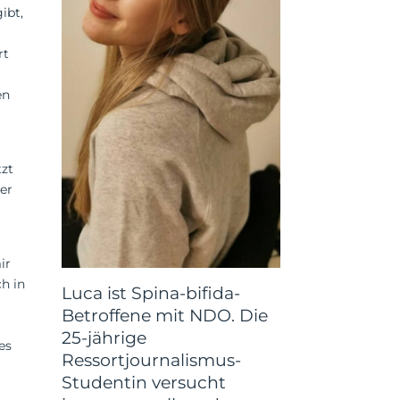
ibt,
-
rt
en
tzt
der
ir
h in
Luca ist Spina-bifida-
Betroffene mit NDO. Die
25-jährige
es
Ressortjournalismus-
Studentin versucht