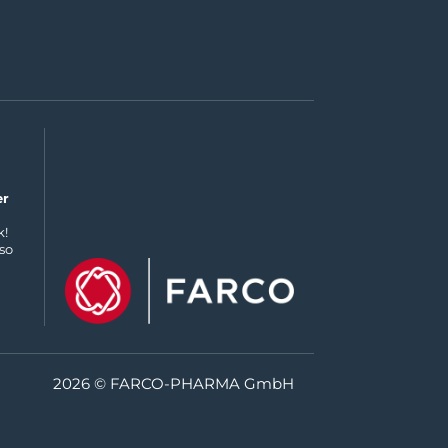
er
k!
so
2026
© FARCO-PHARMA GmbH