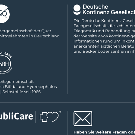
Die Deutsche Kontinenz Gesells
Fach­gesellschaft, die sich inte
­der­ge­mein­schaft der Quer­
Diagnostik und Behandlung bei
nitt­ge­lähm­ten in Deutsch­land
der Website
www.kontinenz-ges
Informationen rund um Inkonti
anerkannten ärztlichen Beratung
und Beckenboden­zentren in ih
eits­ge­mein­schaft
na Bifida und Hydro­cephalus
 | Selbs­thilfe seit 1966
Haben Sie weitere Fragen od