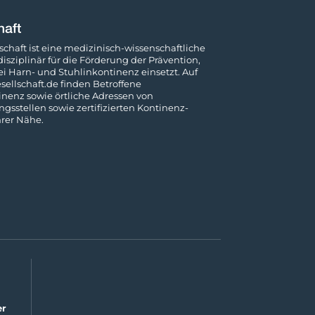
chaft ist eine medizinisch-wissenschaftliche
rdisziplinär für die Förderung der Prävention,
 Harn- und Stuhl­inkontinenz einsetzt. Auf
ellschaft.de
finden Betroffene
nenz sowie örtliche Adressen von
s­stellen sowie zertifizierten Kontinenz-
rer Nähe.
er