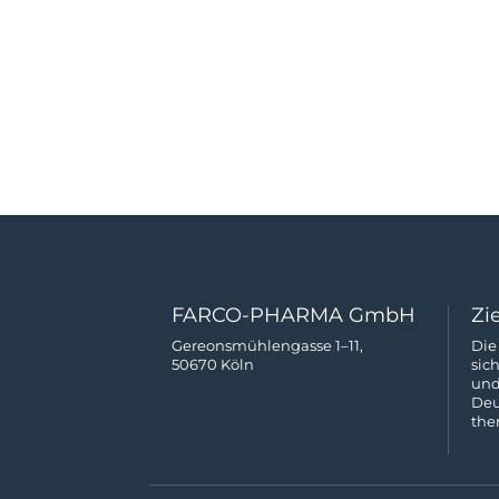
FARCO-PHARMA GmbH
Zi
Gereonsmühlengasse 1–11,
Die
50670 Köln
sic
und
Deu
the