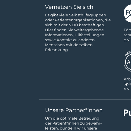
Vernetzen Sie sich
Es gibt viele Selbsthilfe­gruppen
oder Patienten­­organisationen, die
sich mit der NDO beschäftigen.
För
Hier finden Sie weitergehende
sch
Informa­tionen, Hilfestellungen
e.V.
sowie Kon­takt zu anderen
Menschen mit derselben
Erkrankung.
Ar­b
Spi
e.V.
Unsere Partner*innen
Um die optimale Betreuung
der Patient*innen zu gewähr­
leisten, bündeln wir unsere