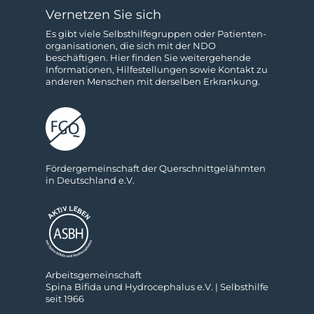
Vernetzen Sie sich
Es gibt viele Selbsthilfe­gruppen oder Patienten­­
organisationen, die sich mit der NDO
beschäftigen. Hier finden Sie weitergehende
Informa­tionen, Hilfestellungen sowie Kon­takt zu
anderen Menschen mit derselben Erkrankung.
För­der­ge­mein­schaft der Quer­schnitt­ge­lähm­ten
in Deutsch­land e.V.
Ar­beits­ge­mein­schaft
Spina Bifida und Hydro­cephalus e.V. | Selbs­thilfe
seit 1966