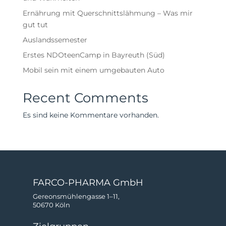
Ernährung mit Querschnittslähmung – Was mir
gut tut
Auslandssemester
Erstes NDOteenCamp in Bayreuth (Süd)
Mobil sein mit einem umgebauten Auto
Recent Comments
Es sind keine Kommentare vorhanden.
FARCO-PHARMA GmbH
Gereonsmühlengasse 1–11,
50670 Köln