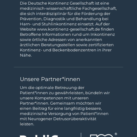
Die Deutsche Kontinenz Gesellschaft ist eine
medizinisch-wissenschaftliche Fach­gesellschaft,
die sich interdisziplinär für die Förderung der
Prävention, Diagnostik und Behandlung bei
Harn- und Stuhl­inkontinenz einsetzt. Auf der
Website
www.kontinenz-gesellschaft.de
finden
Betroffene Informationen rund um Inkontinenz
sowie örtliche Adressen von anerkannten
ärztlichen Beratungs­stellen sowie zertifizierten
Kontinenz- und Beckenboden­zentren in ihrer
Nähe.
Unsere Partner*innen
Um die optimale Betreuung der
Patient*innen zu gewähr­leisten, bündeln wir
unsere Kompeten­zen mit unseren
Partner*innen. Gemeinsam möchten wir
einen Beitrag für eine langfristig bessere,
medizinische Ver­sorgung von Patient*innen
mit Neurogener Detrusor­über­aktivität
leisten.