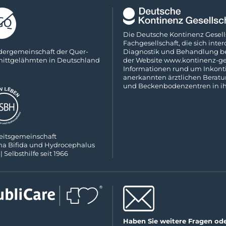
Die Deutsche Kontinenz Gesells
Fach­gesellschaft, die sich inte
­der­ge­mein­schaft der Quer­
Diagnostik und Behandlung bei
nitt­ge­lähm­ten in Deutsch­land
der Website
www.kontinenz-ges
Informationen rund um Inkonti
anerkannten ärztlichen Beratung
und Beckenboden­zentren in ih
eits­ge­mein­schaft
na Bifida und Hydro­cephalus
 | Selbs­thilfe seit 1966
Haben Sie weitere Fragen od