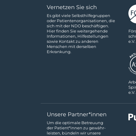
Vernetzen Sie sich
Es gibt viele Selbsthilfe­gruppen
oder Patienten­­organisationen, die
sich mit der NDO beschäftigen.
För
Hier finden Sie weitergehende
sch
Informa­tionen, Hilfestellungen
e.V.
sowie Kon­takt zu anderen
Menschen mit derselben
Erkrankung.
Ar­b
Spi
e.V.
Unsere Partner*innen
Um die optimale Betreuung
der Patient*innen zu gewähr­
leisten, bündeln wir unsere