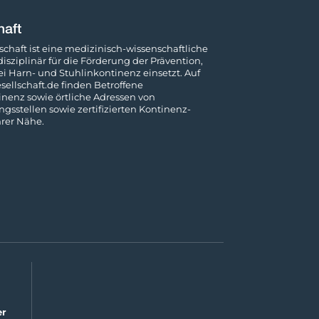
chaft ist eine medizinisch-wissenschaftliche
rdisziplinär für die Förderung der Prävention,
 Harn- und Stuhl­inkontinenz einsetzt. Auf
ellschaft.de
finden Betroffene
nenz sowie örtliche Adressen von
s­stellen sowie zertifizierten Kontinenz-
rer Nähe.
er