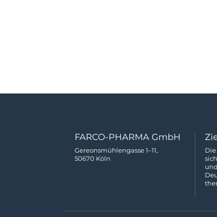
FARCO-PHARMA GmbH
Zi
Gereonsmühlengasse 1–11,
Die
50670 Köln
sic
und
Deu
the