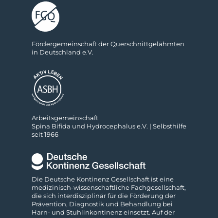
För­der­ge­mein­schaft der Quer­schnitt­ge­lähm­ten
in Deutsch­land e.V.
Ar­beits­ge­mein­schaft
Spina Bifida und Hydro­cephalus e.V. | Selbs­thilfe
seit 1966
Die Deutsche Kontinenz Gesellschaft ist eine
medizinisch-wissenschaftliche Fach­gesellschaft,
die sich interdisziplinär für die Förderung der
Prävention, Diagnostik und Behandlung bei
Harn- und Stuhl­inkontinenz einsetzt. Auf der